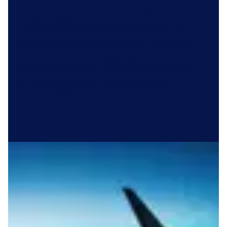
Unsere Arbeit ist von mehr als 40
Luftfahrtbehörden weltweit zertifiziert. Um
dieses Qualitätsniveau dauerhaft zu sichern,
setzen wir auf ein einzigartiges
Managementsystem, das Qualitätsaspekte
vollständig integriert und kontinuierlich
weiterentwickelt.