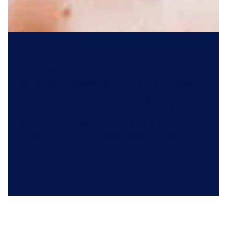
Purpose
Mit unserer Unterstützung hebt alle fünf
Sekunden irgendwo auf der Welt ein Flugzeug
ab. Das ist es, was wir Tag für Tag, das ganze
Jahr über tun. Es ist unser Kerngeschäft. Aber
warum tun wir das? Was treibt uns an? Wir alle
verspüren eine tiefe Leidenschaft für die
Luftfahrt.