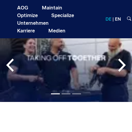
AOG
Maintain
Optimize
Specialize
DE
EN
Unternehmen
Karriere
Medien
Previous
Nex